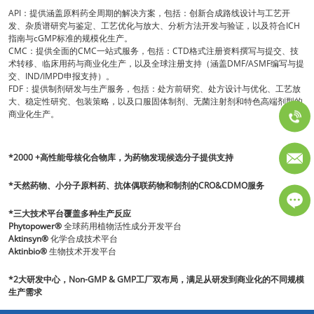
API：提供涵盖原料药全周期的解决方案，包括：创新合成路线设计与工艺开
发、杂质谱研究与鉴定、工艺优化与放大、分析方法开发与验证，以及符合ICH
指南与cGMP标准的规模化生产。
CMC：提供全面的CMC一站式服务，包括：CTD格式注册资料撰写与提交、技
术转移、临床用药与商业化生产，以及全球注册支持（涵盖DMF/ASMF编写与提
交、IND/IMPD申报支持）。
FDF：提供制剂研发与生产服务，包括：处方前研究、处方设计与优化、工艺放
大、稳定性研究、包装策略，以及口服固体制剂、无菌注射剂和特色高端剂型的
商业化生产。
*2000 +高性能母核化合物库，为药物发现候选分子提供支持
*天然药物、小分子原料药、抗体偶联药物和制剂的CRO&CDMO服务
*三大技术平台覆盖多种生产反应
Phytopower®
全球药用植物活性成分开发平台
Aktinsyn®
化学合成技术平台
Aktinbio®
生物技术开发平台
*2大研发中心，Non-GMP & GMP工厂双布局，满足从研发到商业化的不同规模
生产需求